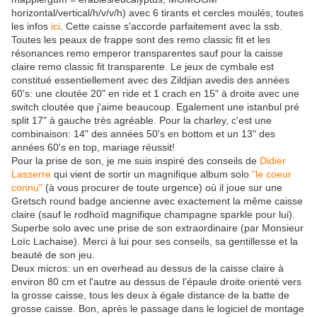
horizontal/vertical/h/v/v/h) avec 6 tirants et cercles moulés, toutes
les infos
ici
. Cette caisse s'accorde parfaitement avec la ssb.
Toutes les peaux de frappe sont des remo classic fit et les
résonances remo emperor transparentes sauf pour la caisse
claire remo classic fit transparente. Le jeux de cymbale est
constitué essentiellement avec des Zildjian avedis des années
60's: une cloutée 20" en ride et 1 crach en 15" à droite avec une
switch cloutée que j'aime beaucoup. Egalement une istanbul pré
split 17" à gauche très agréable. Pour la charley, c'est une
combinaison: 14" des années 50's en bottom et un 13" des
années 60's en top, mariage réussit!
Pour la prise de son, je me suis inspiré des conseils de
Didier
Lasserre
qui vient de sortir un magnifique album solo
"le coeur
connu"
(à vous procurer de toute urgence) où il joue sur une
Gretsch round badge ancienne avec exactement la même caisse
claire (sauf le rodhoïd magnifique champagne sparkle pour lui).
Superbe solo avec une prise de son extraordinaire (par Monsieur
Loïc Lachaise). Merci à lui pour ses conseils, sa gentillesse et la
beauté de son jeu.
Deux micros: un en overhead au dessus de la caisse claire à
environ 80 cm et l'autre au dessus de l'épaule droite orienté vers
la grosse caisse, tous les deux à égale distance de la batte de
grosse caisse. Bon, après le passage dans le logiciel de montage