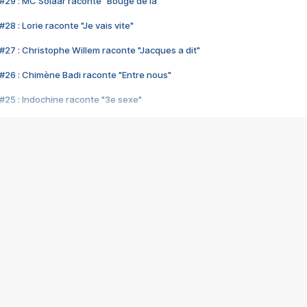
#29 : MC Solaar raconte "Bouge de là"
28 : Lorie raconte "Je vais vite"
#27 : Christophe Willem raconte "Jacques a dit"
#26 : Chimène Badi raconte "Entre nous"
#25 : Indochine raconte "3e sexe"
#24 : Zaho raconte "C'est chelou"
#23 : Patrick Bruel raconte "Au café des délices"
#22 : Kyo raconte "Le chemin"
#21 : Nolwenn Leroy raconte "Cassé"
#20 : Patrick Hernandez raconte "Born to be alive"
#19 : Lorie raconte "Près de moi"
#18 : Michael Jones raconte "A nos actes manqués" (avec Jean-Jacque
#17 : Khaled raconte "Aïcha"