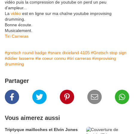
vidéo puis la compression de youtube on perd un peu
d'ampleur...
La
vidéo
est en ligne sur ma chaîne youtube improvising
drumming.
Bonne écoute.
Musicalement.
Tiri Carreras
#gretsch round badge
#snare dixieland 4105
#Gretsch stop sign
#didier lasserre
#le coeur connu
#tiri carreras
#improvising
drumming
Partager
Vous aimerez aussi
Triptyque mailloches et Elvin Jones