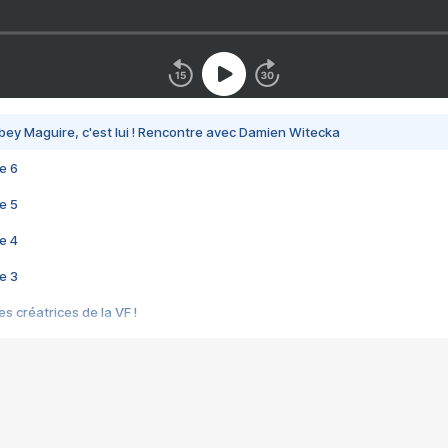
bey Maguire, c'est lui ! Rencontre avec Damien Witecka
e 6
e 5
e 4
e 3
s créatrices de la VF !
e 2
e 1
e Mektoub My Love arrive enfin ! Rencontre avec Shaïn Boumedine et Sal