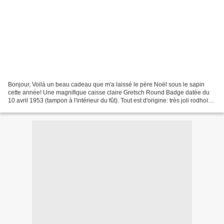
Bonjour, Voilà un beau cadeau que m'a laissé le père Noël sous le sapin
cette année! Une magnifique caisse claire Gretsch Round Badge datée du
10 avril 1953 (tampon à l'intérieur du fût). Tout est d'origine: très joli rodhoïd
white marine pearl jaunie...