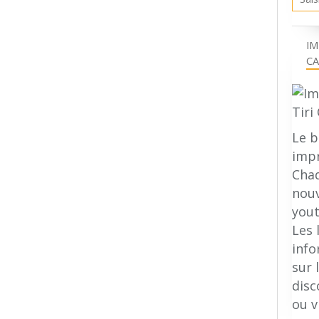
IM
CA
Le b
impr
Chaq
nouv
yout
Les 
inf
sur 
disc
ou v