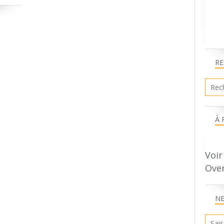
R
À 
Voir
Ove
N