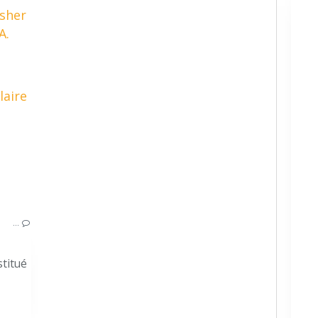
usher
A.
IMPROVISING DRUMMING
BATTEIRE SONIC
BATTERIE PAUL BEUSHER
CAISSE CLAIRE A. LECOMTE
STEVE GADD
BATTEIRE VINTAGE 1940'S
EMMANUEL GIRAUDON
PHILIPPE NASSE
…
titué