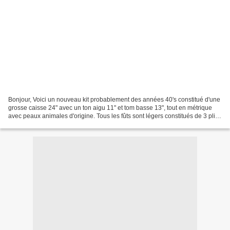
Bonjour, Voici un nouveau kit probablement des années 40's constitué d'une
grosse caisse 24" avec un ton aigu 11" et tom basse 13", tout en métrique
avec peaux animales d'origine. Tous les fûts sont légers constitués de 3 plis
et recouvert d'un très beau...