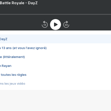
 Battle Royale - DayZ
 DayZ
 a 13 ans (et vous l'avez ignoré)
e (littéralement)
im Rayan
 toutes les règles
s les jeux vidéo
us choquant de Rockstar ? - Le scandale BULLY
e plus moche de Steam
du RÊVE tourne au CAUCHEMAR