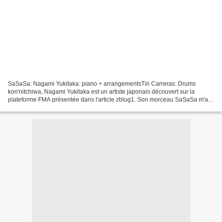
SaSaSa: Nagami Yukitaka: piano + arrangementsTiri Carreras: Drums
kon'nitchiwa, Nagami Yukitaka est un artiste japonais découvert sur la
plateforme FMA présentée dans l'article zblug1. Son morceau SaSaSa m'a
beaucoup plu, l'ambiance mélancolique qui s'en...