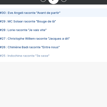
#30 : Eve Angeli raconte "Avant de partir"
#29 : MC Solaar raconte "Bouge de là"
28 : Lorie raconte "Je vais vite"
#27 : Christophe Willem raconte "Jacques a dit"
#26 : Chimène Badi raconte "Entre nous"
#25 : Indochine raconte "3e sexe"
#24 : Zaho raconte "C'est chelou"
#23 : Patrick Bruel raconte "Au café des délices"
#22 : Kyo raconte "Le chemin"
#21 : Nolwenn Leroy raconte "Cassé"
#20 : Patrick Hernandez raconte "Born to be alive"