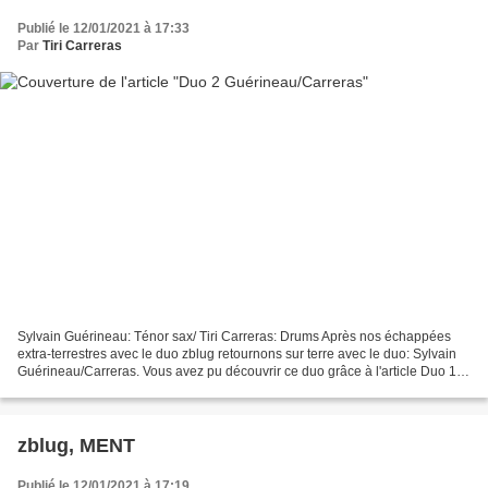
Publié le 12/01/2021 à 17:33
Par
Tiri Carreras
Sylvain Guérineau: Ténor sax/ Tiri Carreras: Drums Après nos échappées
extra-terrestres avec le duo zblug retournons sur terre avec le duo: Sylvain
Guérineau/Carreras. Vous avez pu découvrir ce duo grâce à l'article Duo 1
Guérineau/Carreras. Je retrouve...
zblug, MENT
Publié le 12/01/2021 à 17:19