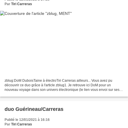
Par
Tiri Carreras
zblug:DoM DuboisTaine à électroTiri Carreras ailleurs... Vous avez pu
découvrir ce duo grâce à l'article zblug1. Je retrouve ici DoM pour un
nouveau voyage dans son univers électronique (le lien vous envoi sur ses
compos du magnifique album: ReDeConFiNeMent)...
duo Guérineau/Carreras
Publié le 12/01/2021 à 16:16
Par
Tiri Carreras