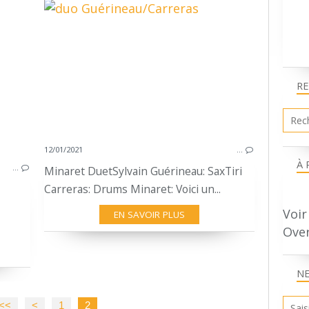
TIRI CARRERAS
IMPROVISING DRUMMING
MUSIQUE IMPROVISÉE
XONDZF
R
BATTERIE
FREE JAZZ
12/01/2021
…
À 
…
Minaret DuetSylvain Guérineau: SaxTiri
Carreras: Drums Minaret: Voici un...
Voir
EN SAVOIR PLUS
Ove
N
<<
<
1
2