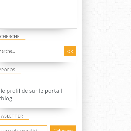
SAXOPHONE
BATTERIE
FREE JAZZ
IMPROVISING DRUMMING
SYLVAIN GUÉRINEAU
ECHERCHE
TIRI CARRERAS
PROPOS
 le profil de
sur le portail
rblog
EWSLETTER