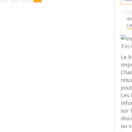
IM
CA
Le b
impr
Chaq
nouv
yout
Les 
inf
sur 
disc
ou v