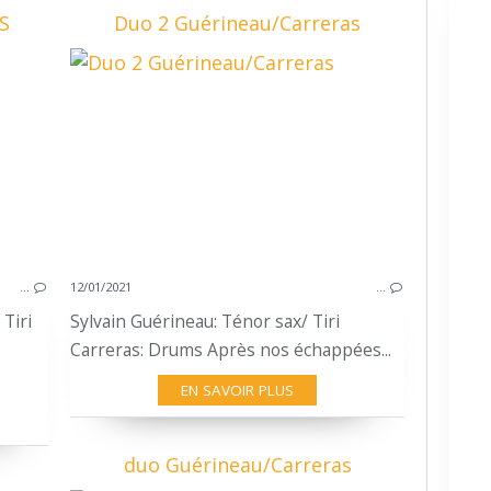
S
Duo 2 Guérineau/Carreras
BATTERIE
FREE JAZZ
SYLVAIN GUÉRINEAU
TIRI CARRERAS
IMPROVISING DRUMMING
SAXOPHONE
TELLURIQUE
…
12/01/2021
…
Tiri
Sylvain Guérineau: Ténor sax/ Tiri
Carreras: Drums Après nos échappées...
EN SAVOIR PLUS
duo Guérineau/Carreras