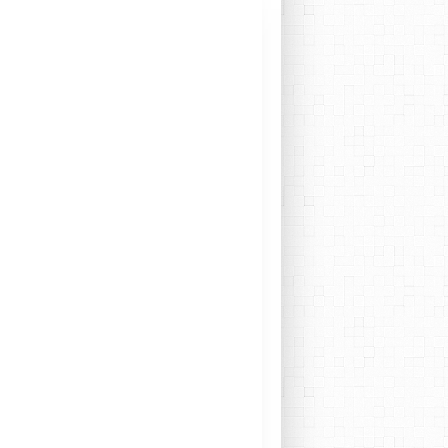
BATTERIE
FREE JAZZ
IMPROVISING DRUMMING
MUSIQUE IMPROVISÉE
TIRI CARRERAS
SYLVAIN GUÉRINEAU
SAXOPHONE