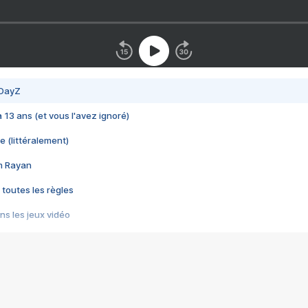
 DayZ
 a 13 ans (et vous l'avez ignoré)
e (littéralement)
im Rayan
 toutes les règles
s les jeux vidéo
us choquant de Rockstar ? - Le scandale BULLY
e plus moche de Steam
du RÊVE tourne au CAUCHEMAR