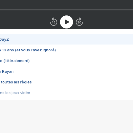
 DayZ
 a 13 ans (et vous l'avez ignoré)
e (littéralement)
im Rayan
 toutes les règles
s les jeux vidéo
us choquant de Rockstar ? - Le scandale BULLY
e plus moche de Steam
du RÊVE tourne au CAUCHEMAR