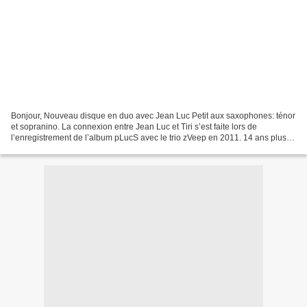
Bonjour, Nouveau disque en duo avec Jean Luc Petit aux saxophones: ténor
et sopranino. La connexion entre Jean Luc et Tiri s’est faite lors de
l’enregistrement de l’album pLucS avec le trio zVeep en 2011. 14 ans plus
tard, ils se retrouvent chez Tiri...