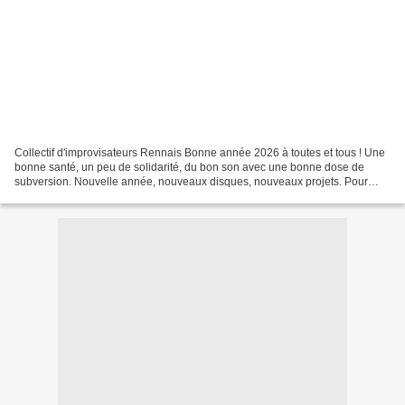
Collectif d'improvisateurs Rennais Bonne année 2026 à toutes et tous ! Une
bonne santé, un peu de solidarité, du bon son avec une bonne dose de
subversion. Nouvelle année, nouveaux disques, nouveaux projets. Pour
commencer, l’album : T.H.B 22.1.5 : substance...