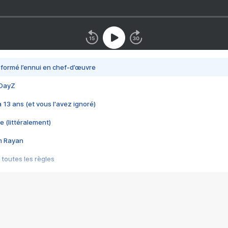
nsformé l’ennui en chef-d’œuvre
 DayZ
 a 13 ans (et vous l'avez ignoré)
e (littéralement)
im Rayan
 toutes les règles
s les jeux vidéo
us choquant de Rockstar ? - Le scandale BULLY
e plus moche de Steam