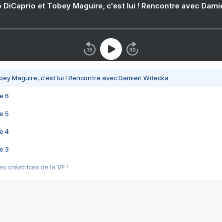
 DiCaprio et Tobey Maguire, c'est lui ! Rencontre avec Dam
bey Maguire, c'est lui ! Rencontre avec Damien Witecka
e 6
e 5
e 4
e 3
s créatrices de la VF !
e 2
e 1
e Mektoub My Love arrive enfin ! Rencontre avec Shaïn Boumedine et Sal