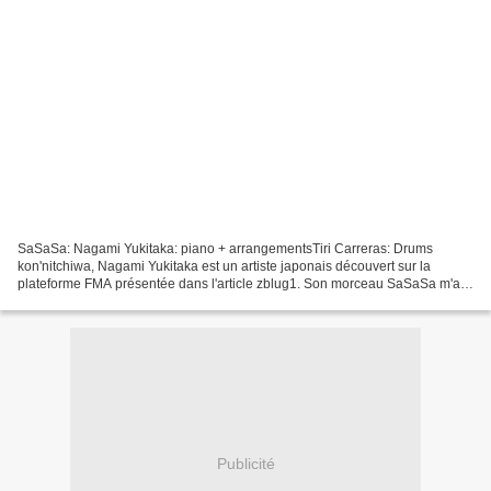
SaSaSa: Nagami Yukitaka: piano + arrangementsTiri Carreras: Drums
kon'nitchiwa, Nagami Yukitaka est un artiste japonais découvert sur la
plateforme FMA présentée dans l'article zblug1. Son morceau SaSaSa m'a
beaucoup plu, l'ambiance mélancolique qui s'en...
Publicité