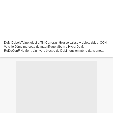
DoM DuboisTaine: électro/Tiri Carreras: Grosse caisse + objets zblug, CON
Voici le 6ème morceau du magnifique album d'HyperDoM:
ReDeConFiNeMent. L'univers électro de DoM nous emmène dans une
nouvelle contrée à la flore riche et diversifiée, peuplée de...