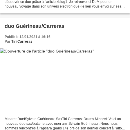
découvrir ce duo grâce à l'article zblug1. Je retrouve ici DoM pour un
nouveau voyage dans son univers électronique (le lien vous envoi sur ses
compos du magnifique album: ReDeConFiNeMent)...
duo Guérineau/Carreras
Publié le 12/01/2021 à 16:16
Par
Tiri Carreras
Minaret DuetSylvain Guérineau: SaxTiri Carreras: Drums Minaret: Voici un
nouveau duo sax/batterie avec mon ami Sylvain Guérineau . Nous nous
sommes rencontrés à l'apsara (paris 14) lors de son dernier concert à l'alto: