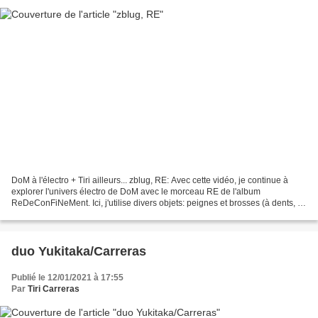
DoM à l'électro + Tiri ailleurs... zblug, RE: Avec cette vidéo, je continue à
explorer l'univers électro de DoM avec le morceau RE de l'album
ReDeConFiNeMent. Ici, j'utilise divers objets: peignes et brosses (à dents, à
chat...) qui me permettent d'obtenir...
duo Yukitaka/Carreras
Publié le 12/01/2021 à 17:55
Par
Tiri Carreras