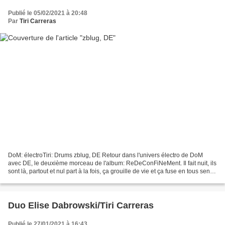
Publié le 05/02/2021 à 20:48
Par
Tiri Carreras
DoM: électroTiri: Drums zblug, DE Retour dans l'univers électro de DoM
avec DE, le deuxième morceau de l'album: ReDeConFiNeMent. Il fait nuit, ils
sont là, partout et nul part à la fois, ça grouille de vie et ça fuse en tous sens!
Pour ce morceau, j'utilise...
Duo Elise Dabrowski/Tiri Carreras
Publié le 27/01/2021 à 16:43