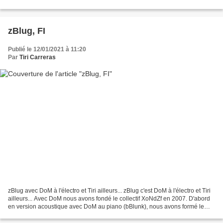
c'est un peu toute l'histoire du...
zBlug, FI
Publié le 12/01/2021 à 11:20
Par
Tiri Carreras
zBlug avec DoM à l'électro et Tiri ailleurs... zBlug c'est DoM à l'électro et Tiri
ailleurs... Avec DoM nous avons fondé le collectif XoNdZf en 2007. D'abord
en version acoustique avec DoM au piano (bBlunk), nous avons formé le
duo zBlug avec lequel nous...