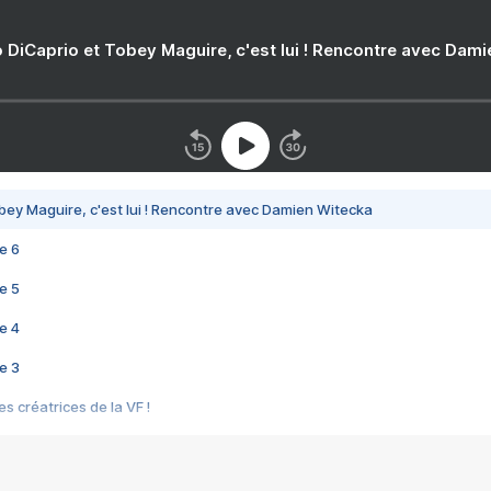
 DiCaprio et Tobey Maguire, c'est lui ! Rencontre avec Dam
bey Maguire, c'est lui ! Rencontre avec Damien Witecka
e 6
e 5
e 4
e 3
s créatrices de la VF !
e 2
e 1