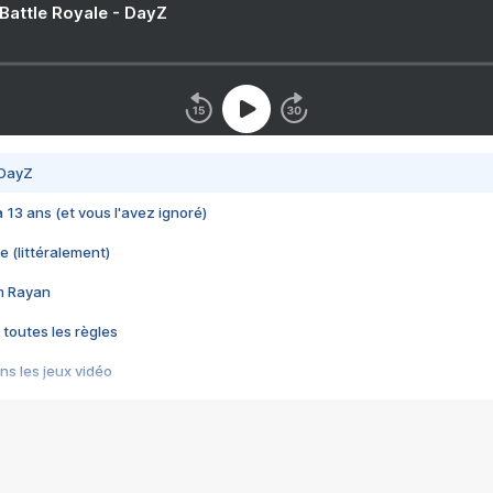
 Battle Royale - DayZ
 DayZ
 a 13 ans (et vous l'avez ignoré)
e (littéralement)
im Rayan
 toutes les règles
s les jeux vidéo
us choquant de Rockstar ? - Le scandale BULLY
e plus moche de Steam
du RÊVE tourne au CAUCHEMAR