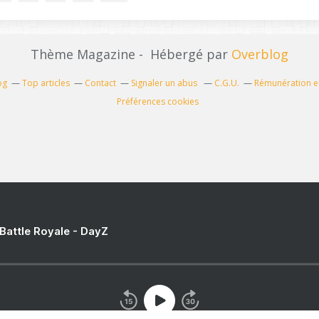
Thème Magazine - Hébergé par
Overblog
og
Top articles
Contact
Signaler un abus
C.G.U.
Rémunération en
Préférences cookies
 Battle Royale - DayZ