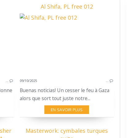
Al Shifa, PL free 012
T.H.B 22.1.5
IMPROVISING DRUMMING
BENOIT DELAUNE
HERVÉ DELESTRE
RENNES
LIANE
…
09/10/2025
…
 Bonne
Buenas noticias! Un cesser le feu à Gaza
alors que sort tout juste notre...
EN SAVOIR PLUS
usher
Masterwork: cymbales turques