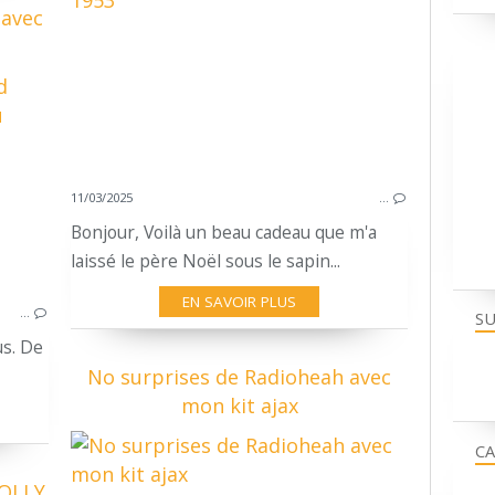
 avec
u
GRETSCH ROUND BADGE
SNARE DIXIELAND 4105
GRETSCH STOP SIGN
DIDIER LASSERRE
11/03/2025
…
LE COEUR CONNU
Bonjour, Voilà un beau cadeau que m'a
TIRI CARRERAS
laissé le père Noël sous le sapin...
IMPROVISING DRUMMING
EN SAVOIR PLUS
…
SU
us. De
No surprises de Radioheah avec
mon kit ajax
CA
JOLLY