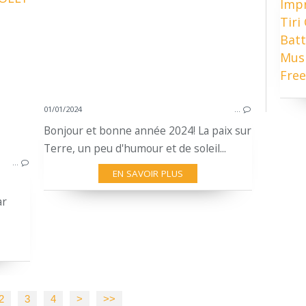
Imp
Tiri
BATTERIE
Batt
TIRI CARRERAS
Mus
IMPROVISING DRUMMING
Free
BOOSEY & HAWKES
AJAX DRUMS
01/01/2024
…
BURGUNDY RIPPLE
Bonjour et bonne année 2024! La paix sur
MEAZZI JOLLY
Terre, un peu d'humour et de soleil...
ISTANBUL AGOP XIST DARK
…
VINTAGE DRUMS
EN SAVOIR PLUS
ar
2
3
4
>
>>