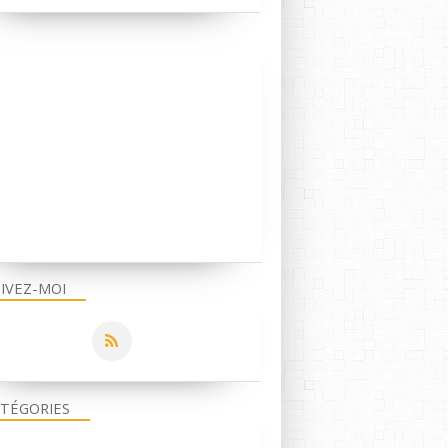
IMPROVISING DRUMMING
GRESTCH SSB
MASTERWORK CYMBALE PAPER THIN
AVEDIS ZILDJIAN 60'S
ISTANBUL PRÉSPLIT AGOP
VINTAGE DRUMS
VINTAGE CYMABLES
IVEZ-MOI
TÉGORIES
AJAX DRUMS
RADIOHEAD