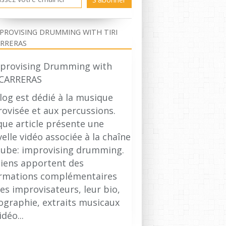
SYLVAIN GUÉRINEAU
IMPROVISING DRUMMING
TIRI CARRERAS
PROVISING DRUMMING WITH TIRI
FREE JAZZ
RRERAS
ALBERT AYLER
JOHN COLTRANE
log est dédié à la musique
ovisée et aux percussions.
ue article présente une
elle vidéo associée à la chaîne
ube: improvising drumming.
liens apportent des
ormations complémentaires
les improvisateurs, leur bio,
ographie, extraits musicaux
idéo...
RETSCH ROUD BADGE 1953