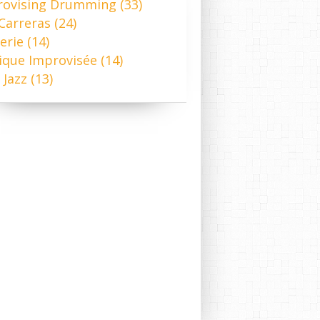
rovising Drumming
(33)
NO SURPRISES
 Carreras
(24)
TITI CARRERAS
erie
(14)
IMPROVISING DRUMMING
ique Improvisée
(14)
 Jazz
(13)