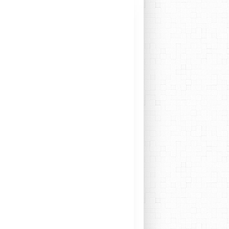
TIRI CARRERAS
SYLVAIN GUÉRINEAU
PETIT LABEL
FREE JAZZ
JOHN COLTRANE
ALBERT AYLER
IMPROVISING DRUMMING