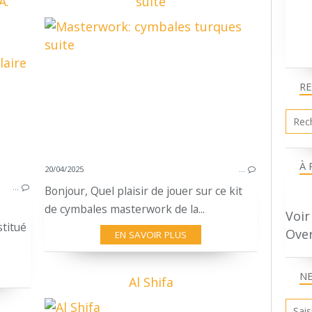
A.
suite
IMPROVISING DRUMMING
BATTEIRE SONIC
BATTERIE PAUL BEUSHER
R
CAISSE CLAIRE A. LECOMTE
STEVE GADD
BATTEIRE VINTAGE 1940'S
EMMANUEL GIRAUDON
À 
20/04/2025
…
PHILIPPE NASSE
…
Bonjour, Quel plaisir de jouer sur ce kit
de cymbales masterwork de la...
Voir
titué
Ove
EN SAVOIR PLUS
N
Al Shifa