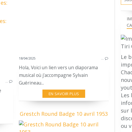
es:
IM
MASTERWORK CYMBALES
CA
PAPER THIN CYMBALES
IMPROVISING DRUMMING
Le b
18/04/2025
…
impr
Hola, Voici un lien vers un diaporama
Chaq
musical où j'accompagne Sylvain
nouv
…
Guérineau...
yout
e
EN SAVOIR PLUS
Les 
inf
sur 
Grestch Round Badge 10 avril 1953
disc
ou v
G