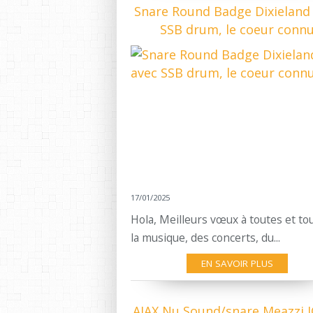
Snare Round Badge Dixieland
SSB drum, le coeur conn
17/01/2025
Hola, Meilleurs vœux à toutes et to
la musique, des concerts, du...
EN SAVOIR PLUS
AJAX Nu Sound/snare Meazzi 