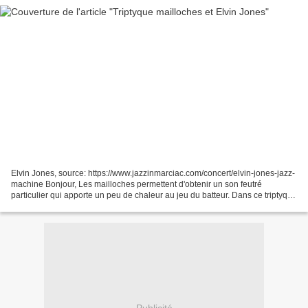
Elvin Jones, source: https://www.jazzinmarciac.com/concert/elvin-jones-jazz-
machine Bonjour, Les mailloches permettent d'obtenir un son feutré
particulier qui apporte un peu de chaleur au jeu du batteur. Dans ce triptyque
j'utilise systématiquement les...