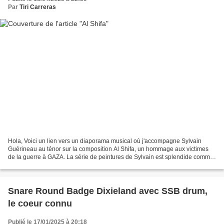
Par
Tiri Carreras
Hola, Voici un lien vers un diaporama musical où j'accompagne Sylvain
Guérineau au ténor sur la composition Al Shifa, un hommage aux victimes
de la guerre à GAZA. La série de peintures de Sylvain est splendide comme
d'habitude. La musique enregistrée...
Snare Round Badge Dixieland avec SSB drum,
le coeur connu
Publié le 17/01/2025 à 20:18