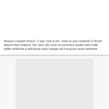
Bonjour à toutes et tous, "L'eau c'est la vie", voilà ce que j'entends à l'école
depuis mon enfance. Oui, bien sûr, nous ne pourrions exister sans cette
petite molécule si précieuse mais l'adage est-il toujours aussi pertinent
aujourd'hui? Sécheresse,...