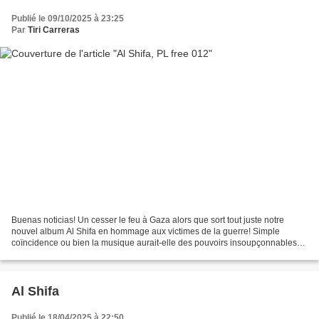
Publié le 09/10/2025 à 23:25
Par
Tiri Carreras
Buenas noticias! Un cesser le feu à Gaza alors que sort tout juste notre
nouvel album Al Shifa en hommage aux victimes de la guerre! Simple
coïncidence ou bien la musique aurait-elle des pouvoirs insoupçonnables?
Il serait temps de penser à mettre des...
Al Shifa
Publié le 18/04/2025 à 22:50