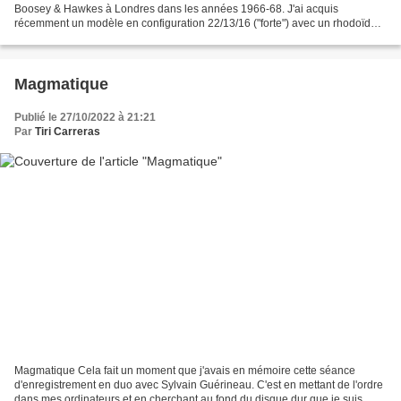
Boosey & Hawkes à Londres dans les années 1966-68. J'ai acquis
récemment un modèle en configuration 22/13/16 ("forte") avec un rhodoïd
burgundy ripple. Les fûts sont fins avec des renforts...
Magmatique
Publié le 27/10/2022 à 21:21
Par
Tiri Carreras
Magmatique Cela fait un moment que j'avais en mémoire cette séance
d'enregistrement en duo avec Sylvain Guérineau. C'est en mettant de l'ordre
dans mes ordinateurs et en cherchant au fond du disque dur que je suis