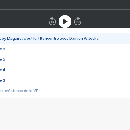
bey Maguire, c'est lui ! Rencontre avec Damien Witecka
e 6
e 5
e 4
e 3
s créatrices de la VF !
e 2
e 1
e Mektoub My Love arrive enfin ! Rencontre avec Shaïn Boumedine et Sal