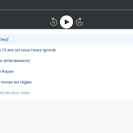
 DayZ
 a 13 ans (et vous l'avez ignoré)
e (littéralement)
im Rayan
 toutes les règles
s les jeux vidéo
us choquant de Rockstar ? - Le scandale BULLY
e plus moche de Steam
du RÊVE tourne au CAUCHEMAR