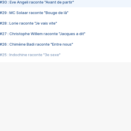
#30 : Eve Angeli raconte "Avant de partir"
#29 : MC Solaar raconte "Bouge de là"
28 : Lorie raconte "Je vais vite"
#27 : Christophe Willem raconte "Jacques a dit"
#26 : Chimène Badi raconte "Entre nous"
#25 : Indochine raconte "3e sexe"
#24 : Zaho raconte "C'est chelou"
#23 : Patrick Bruel raconte "Au café des délices"
#22 : Kyo raconte "Le chemin"
#21 : Nolwenn Leroy raconte "Cassé"
#20 : Patrick Hernandez raconte "Born to be alive"
#19 : Lorie raconte "Près de moi"
#18 : Michael Jones raconte "A nos actes manqués" (avec Jean-Jacque